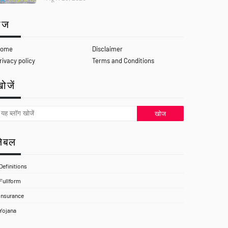
ेज
ome
Disclaimer
rivacy policy
Terms and Conditions
ोजें
लेबल
Definitions
Fullform
Insurance
Yojana