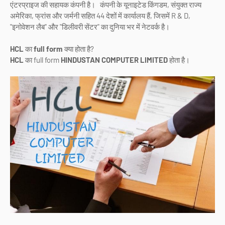
एंटरप्राइज की सहायक कंपनी है। कंपनी के यूनाइटेड किंगडम, संयुक्त राज्य
अमेरिका, फ्रांस और जर्मनी सहित 44 देशों में कार्यालय हैं, जिसमें R & D,
"इनोवेशन लैब" और "डिलीवरी सेंटर" का दुनिया भर में नेटवर्क है।
HCL
का
full form
क्या होता है?
HCL
का full form
HINDUSTAN COMPUTER LIMITED
होता है।