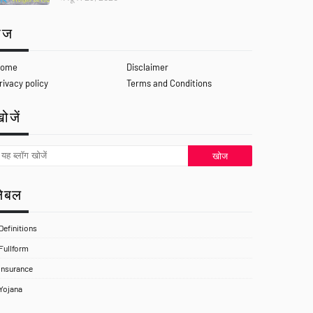
ेज
ome
Disclaimer
rivacy policy
Terms and Conditions
ोजें
लेबल
Definitions
Fullform
Insurance
Yojana