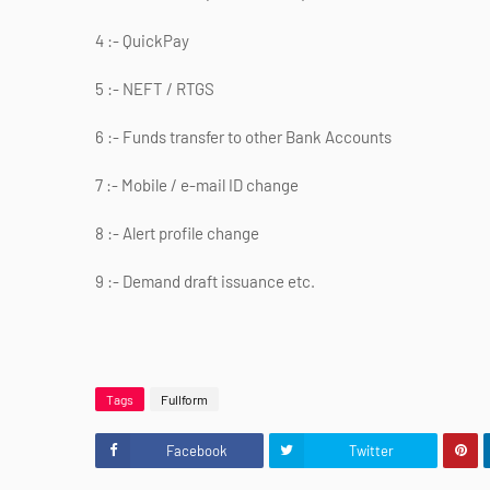
4 :- QuickPay
5 :- NEFT / RTGS
6 :- Funds transfer to other Bank Accounts
7 :- Mobile / e-mail ID change
8 :- Alert profile change
9 :- Demand draft issuance etc.
Tags
Fullform
Facebook
Twitter