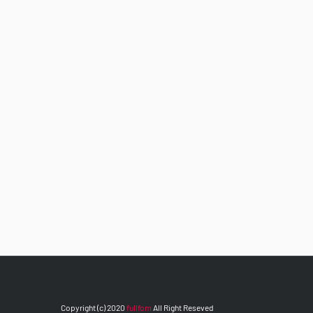
Copyright (c) 2020
fullfom
All Right Reseved