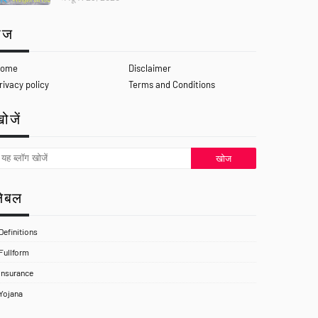
ेज
ome
Disclaimer
rivacy policy
Terms and Conditions
ोजें
लेबल
Definitions
Fullform
Insurance
Yojana