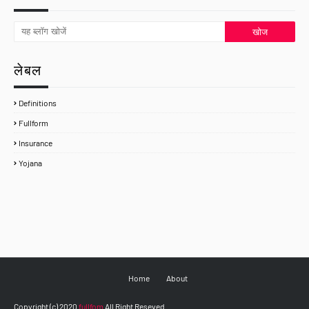
लेबल
Definitions
Fullform
Insurance
Yojana
Home
About
Copyright (c) 2020
fullfom
All Right Reseved