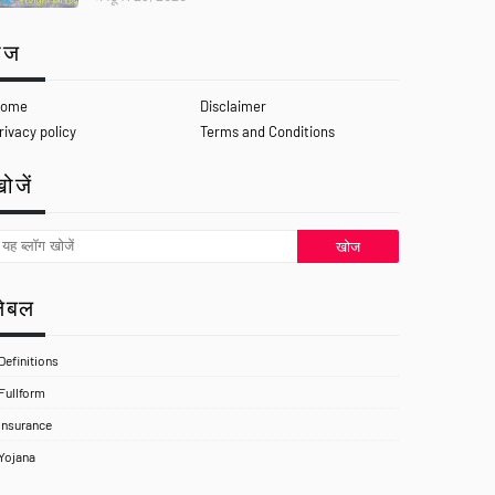
ेज
ome
Disclaimer
rivacy policy
Terms and Conditions
ोजें
लेबल
Definitions
Fullform
Insurance
Yojana