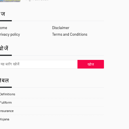
ेज
ome
Disclaimer
rivacy policy
Terms and Conditions
ोजें
लेबल
Definitions
Fullform
Insurance
Yojana