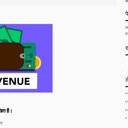
प
H
P
ख
खित है।
ता