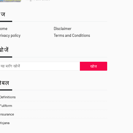
ेज
ome
Disclaimer
rivacy policy
Terms and Conditions
ोजें
लेबल
Definitions
Fullform
Insurance
Yojana