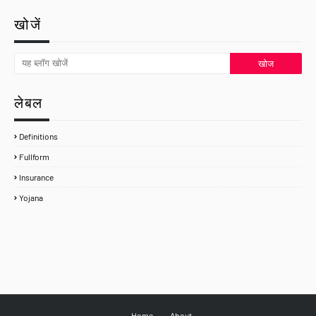
खोजें
लेबल
Definitions
Fullform
Insurance
Yojana
Home
About