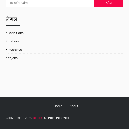
लेबल
Definitions
Fullform
Insurance
Yojana
Home
About
Copyright (c) 2020
fullfom
All Right Reseved