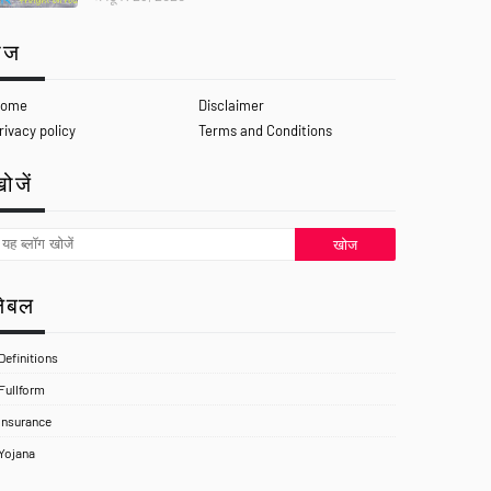
ेज
ome
Disclaimer
rivacy policy
Terms and Conditions
ोजें
लेबल
Definitions
Fullform
Insurance
Yojana